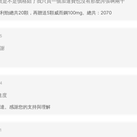
訂單編號是不是價格錯了我只買一個加運費也沒有那麼誇張啊兩千
勁總共20顆，再贈送5顆威而鋼100mg。總共：2070
5
謝謝
4
進度
達。感謝您的支持與理解
1