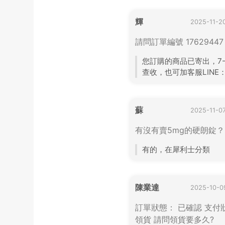
輝
2025-11-2
請問訂單編號 1762944
您訂購的商品已寄出，7-1
查收，也可加客服LINE：
蘇
2025-11-0
有沒有賣5mg的硬朗錠？
有的，在犀利士分類
陳業達
2025-10-0
訂單狀態： 已確認 支付狀
領貨 請問領貨要多久?