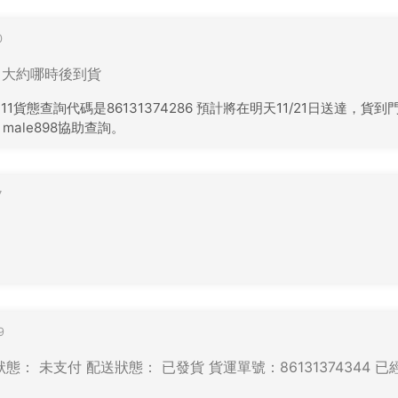
0
7 大約哪時後到貨
1貨態查詢代碼是86131374286 預計將在明天11/21日送達，
male898協助查詢。
7
9
態： 未支付 配送狀態： 已發貨 貨運單號：86131374344 