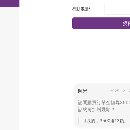
行動電話
*
阿米
2025-12-1
請問購買訂單金額為350
話約可加贈幾顆？
可以的，3500送13顆。