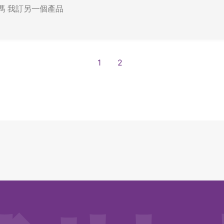
消嗎 我訂另一個產品
1
2