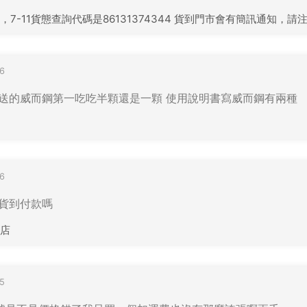
7-11貨態查詢代碼是86131374344 貨到門市會有簡訊通知，
6
送的威而鋼第一吃吃半顆還是一顆 使用說明書寫威而鋼有兩種
6
貨到付款嗎
店
5