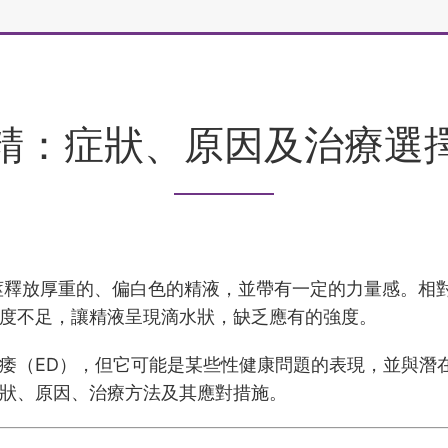
精：症狀、原因及治療選
釋放厚重的、偏白色的精液，並帶有一定的力量感。相
度不足，讓精液呈現滴水狀，缺乏應有的強度。
痿（ED），但它可能是某些性健康問題的表現，並與潛
狀、原因、治療方法及其應對措施。