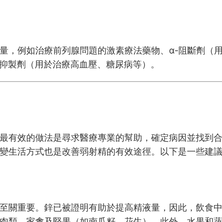
量，例如治療前列腺問題的激素療法藥物、α-阻斷劑（
E抑製劑（用於治療高血壓、糖尿病等）。
最有效的做法是尋求醫療專業的幫助，確定病因並找到
變生活方式也是改善弱射精的有效途徑。以下是一些建
至關重要。鋅已被證明有助於提高精液量，因此，飲食
肉類、家禽及堅果（如南瓜籽、花生）。此外，水果和