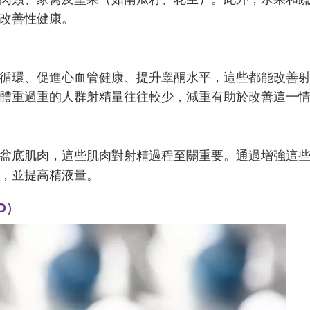
改善性健康。
循環、促進心血管健康、提升睾酮水平，這些都能改善
體重過重的人群射精量往往較少，減重有助於改善這一
盆底肌肉，這些肌肉對射精過程至關重要。通過增強這
，並提高精液量。
D）