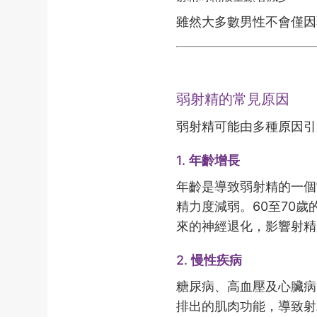
雖然大多數男性不會僅因
弱射精的常見原因
弱射精可能由多種原因引
1.
年齡增長
年齡是導致弱射精的一個
精力度減弱。60至70
來的神經退化，影響射精
2.
慢性疾病
糖尿病、高血壓及心臟病
排出的肌肉功能，導致射