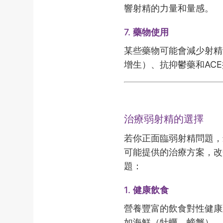
響射精的力量和量感。
7.
藥物使用
某些藥物可能會減少射精
增生）、抗抑鬱藥和AC
治療弱射精的選擇
若你正面臨弱射精問題，
可能提供的治療方案，改
題：
1.
健康飲食
營養豐富的飲食對性健康
如海鮮（牡蠣、螃蟹）、