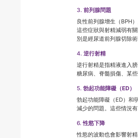
3.
前列腺問題
良性前列腺增生（BPH
這些症狀與射精減弱有關
別是經尿道前列腺切除術
4.
逆行射精
逆行射精是指精液進入膀
糖尿病、脊髓損傷、某些
5.
勃起功能障礙（ED）
勃起功能障礙（ED）和
減少的問題。這些情況有
6.
性慾下降
性慾的波動也會影響射精