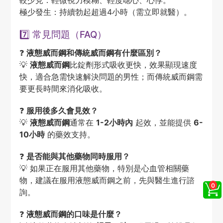
極少發生：持續勃起超過4小時（需立即就醫）。
7️⃣ 常見問題（FAQ）
❓
液態威而鋼和傳統威而鋼有什麼區別？
💡
液態威而鋼
比錠劑形式吸收更快，效果顯現速度
快，適合急需快速解決問題的男性；而傳統威而鋼需
要更長時間來消化吸收。
❓
服用後多久會見效？
💡
液態威而鋼
通常在
1-2小時內
起效，並能提供
6-
10小時
的藥效支持。
❓
是否能與其他藥物同時服用？
💡 如果正在服用其他藥物，特別是心血管相關藥
物，建議在服用液態威而鋼之前，先與醫生進行諮
詢。
❓
液態威而鋼的口味是什麼？