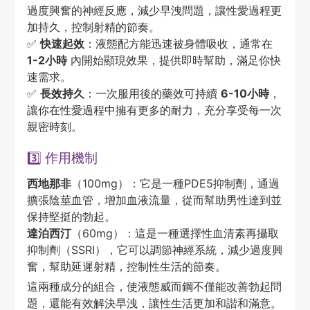
過度興奮的神經反應，減少早洩問題，讓性愛過程更
加持久，控制射精的節奏。
✅
快速起效
：液態配方能迅速被身體吸收，通常在
1-2小時
內開始顯現效果，提供即時幫助，滿足你快
速需求。
✅
長效持久
：一次服用後的藥效可持續
6-10小時
，
讓你在性愛過程中擁有更多的耐力，充分享受每一次
親密時刻。
3️⃣ 作用機制
西地那非
（100mg）：它是一種PDE5抑制劑，通過
擴張陰莖血管，增加血液流量，從而幫助男性達到並
保持堅挺的勃起。
達泊西汀
（60mg）：這是一種選擇性血清素再攝取
抑制劑（SSRI），它可以調節神經系統，減少過度興
奮，幫助延遲射精，控制性生活的節奏。
這兩種成分的組合，使液態威而鋼不僅能改善勃起問
題，還能有效解決早洩，讓性生活更加和諧和滿意。