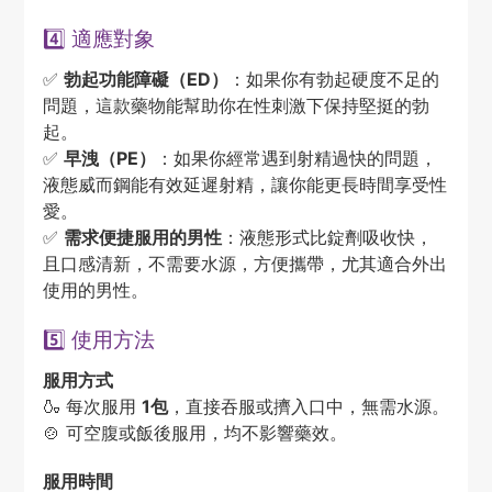
4️⃣ 適應對象
✅
勃起功能障礙（ED）
：如果你有勃起硬度不足的
問題，這款藥物能幫助你在性刺激下保持堅挺的勃
起。
✅
早洩（PE）
：如果你經常遇到射精過快的問題，
液態威而鋼能有效延遲射精，讓你能更長時間享受性
愛。
✅
需求便捷服用的男性
：液態形式比錠劑吸收快，
且口感清新，不需要水源，方便攜帶，尤其適合外出
使用的男性。
5️⃣ 使用方法
服用方式
🍶 每次服用
1包
，直接吞服或擠入口中，無需水源。
🍲 可空腹或飯後服用，均不影響藥效。
服用時間