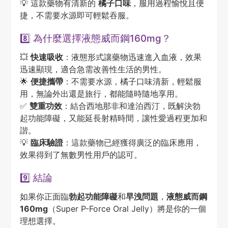
💡 這款藥物有清新的
橘子口味
，服用過程愉悅且便
捷，不需要水源即可輕鬆吞服。
8️⃣ 為什麼選擇液態威而鋼160mg？
💥
快速吸收
：液態形式讓藥物迅速進入血液，效果
迅速顯現，適合急需改善性生活的男性。
🌟
便捷攜帶
：不需要水源，橘子口味清新，輕鬆服
用，無論外出還是旅行，都能隨時隨地享用。
✅
雙重功效
：結合西地那非和達泊西汀，既解決勃
起功能障礙，又能延長射精時間，讓性愛過程更加和
諧。
💡
臨床驗證
：這款藥物已經獲得廣泛的臨床應用，
效果得到了無數男性用戶的認可。
9️⃣ 結論
如果你正面臨
勃起功能障礙
和
早洩問題
，
液態威而鋼
160mg
（Super P-Force Oral Jelly）將是你的一個
理想選擇。