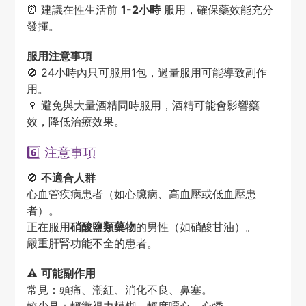
⏰ 建議在性生活前
1-2小時
服用，確保藥效能充分
發揮。
服用注意事項
🚫 24小時內只可服用1包，過量服用可能導致副作
用。
🍷 避免與大量酒精同時服用，酒精可能會影響藥
效，降低治療效果。
6️⃣ 注意事項
🚫
不適合人群
心血管疾病患者（如心臟病、高血壓或低血壓患
者）。
正在服用
硝酸鹽類藥物
的男性（如硝酸甘油）。
嚴重肝腎功能不全的患者。
⚠️
可能副作用
常見：頭痛、潮紅、消化不良、鼻塞。
較少見：輕微視力模糊、輕度噁心、心悸。