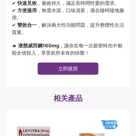
✔
快速見效
，藥效持久，滿足長時間性愛的需求。
✔
方便服用
，無需水源，口味清新，適合隨時隨地服
用。
✔
雙效合一
，解決兩大性功能問題，提升整體性生活
質量。
🔥
液態威而鋼160mg
，讓你在每一次親密時光中都
能全情投入，享受前所未有的快樂！
立即購買
相关產品