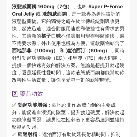
液態威而鋼 160mg（7包）
，也叫
Super P-Force
Oral Jelly
或
液態威而鋼
，是一款專為男性設計的
液態型藥物。它的獨特之處在於比傳統錠劑吸收更
快，起效迅速，適合對服用速度和便捷性有需求的男
性。其清新的
橘子口味
不僅讓服用變得輕鬆愉快，還
不需要水源，外出使用也極為方便。這款藥物結合了
西地那非（100mg）
和
達泊西汀（60mg）
，同時
針對勃起功能障礙（ED）和早洩（PE）兩大問題，
提供一個快速有效的解決方案。無論是想提升勃起硬
度，還是延長性愛時間，這款液態威而鋼都能幫助你
改善性生活質量，讓你享受每一刻的親密時光。
2️⃣ 藥品功效
✅
勃起功能增強
：西地那非作為威而鋼的主要成
分，能促進血液流向陰莖，提升勃起硬度，解決勃起
功能障礙問題，讓男性在性刺激下更容易達到並維持
堅挺的勃起。
✅
延遲射精
：達泊西汀有助於延長射精時間，抑制