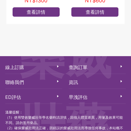
NT$1300
NT$600
查看詳情
查看詳情
樂威
線上訂購
查詢訂單
聯絡我們
資訊
ED評估
早洩評估
壯藥
溫馨提醒：
（1）使用雙效樂威壯等學名藥時請謹慎，因個人體質差異，用量及效果可能
不同。請勿濫用藥品。
（2）確保樂威壯用法正確，因錯誤的樂威壯用法而導致任何事故，本站概不