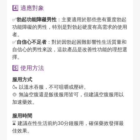
4️⃣ 適應對象
✅
勃起功能障礙男性
：主要適用於那些患有重度勃起
功能障礙的男性，特別是對勃起硬度有高需求的使用
者。
✅
自信心不足者
：對於因勃起困難影響性生活質量和
自信心的男性來說，這款產品是改善性功能的理想選
擇。
5️⃣ 使用方法
服用方式
🍶 以溫水吞服，不可咀嚼或壓碎。
🍲 無論空腹還是飯後服用皆可，但建議空腹服用以
加速藥效。
服用時間
⌛ 建議在性生活前約30分鐘服用，確保藥效發揮最
佳效果。