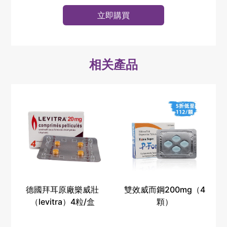
立即購買
相关產品
德國拜耳原廠樂威壯
雙效威而鋼200mg（4
（levitra）4粒/盒
顆）