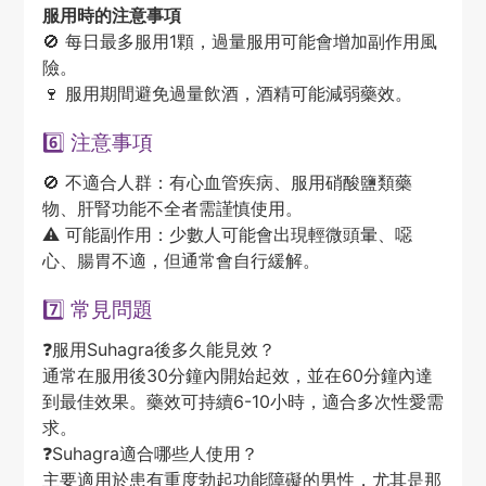
服用時的注意事項
🚫 每日最多服用1顆，過量服用可能會增加副作用風
險。
🍷 服用期間避免過量飲酒，酒精可能減弱藥效。
6️⃣ 注意事項
🚫 不適合人群：有心血管疾病、服用硝酸鹽類藥
物、肝腎功能不全者需謹慎使用。
⚠️ 可能副作用：少數人可能會出現輕微頭暈、噁
心、腸胃不適，但通常會自行緩解。
7️⃣ 常見問題
❓
服用Suhagra後多久能見效？
通常在服用後30分鐘內開始起效，並在60分鐘內達
到最佳效果。藥效可持續6-10小時，適合多次性愛需
求。
❓
Suhagra適合哪些人使用？
主要適用於患有重度勃起功能障礙的男性，尤其是那